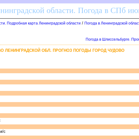
енинградской области. Погода в СПб ию
/
сти. Подробная карта Ленинградской области
Погода в Ленинградской облас
Погода в Шлиссельбурге. Про
ВО ЛЕНИНГРАДСКОЙ ОБЛ. ПРОГНОЗ ПОГОДЫ ГОРОД ЧУДОВО
с
м/с