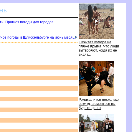
нь
ти. Прогноз погоды для городо
гноз погоды в Шлиссельбурге на июнь месяц
Скрытая камера на
пляже Крыма: Что люди
ытворяют, когда их не
идят...
Ролик длится несколько
секунд, а смеяться вы
удете долго