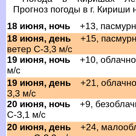
Прогноз погоды в г. Кириши
18 июня, ночь
+13, пасмурно
18 июня, день
+15, пасмурн
етер С-З,3 м/с
19 июня, ночь
+10, облачно, 
м/с
19 июня, день
+21, облачно, 
З,3 м/с
20 июня, ночь
+9, безоблачно
С-З,1 м/с
20 июня, день
+24, малообла