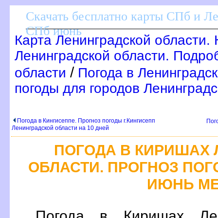
Скачать бесплатно карты СПб и Л
СПб июнь
Карта Ленинградской области.
Ленинградской области. Подро
/
области
Погода в Ленинградск
погоды для городов Ленинградс
Погода в Кингисеппе. Прогноз погоды г.Кингисепп
Пог
Ленинградской области на 10 дней
ПОГОДА В КИРИШАХ
ОБЛАСТИ. ПРОГНОЗ ПОГО
ИЮНЬ М
Погода в Киришах Лен