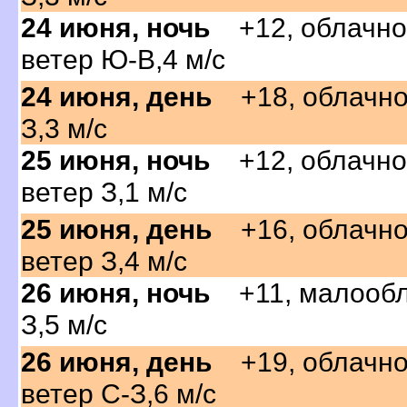
24 июня, ночь
+12, облачно,
етер Ю-В,4 м/с
24 июня, день
+18, облачно,
З,3 м/с
25 июня, ночь
+12, облачно,
етер З,1 м/с
25 июня, день
+16, облачно
етер З,4 м/с
26 июня, ночь
+11, малообла
З,5 м/с
26 июня, день
+19, облачно,
етер С-З,6 м/с