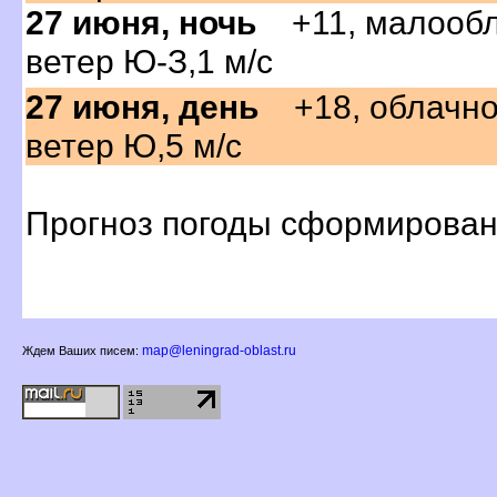
27 июня, ночь
+11, малообла
етер Ю-З,1 м/с
27 июня, день
+18, облачно,
етер Ю,5 м/с
Прогноз погоды сформирован 
map@leningrad-oblast.ru
Ждем Ваших писем: