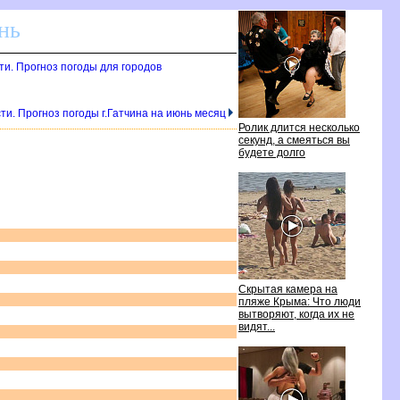
нь
ти. Прогноз погоды для городо
ти. Прогноз погоды г.Гатчина на июнь месяц
Ролик длится несколько
секунд, а смеяться вы
удете долго
Скрытая камера на
пляже Крыма: Что люди
ытворяют, когда их не
идят...