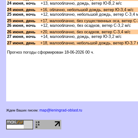
24 июня, ночь
+13, малооблачно, дождь, ветер Ю-В,2 м/с
24 июня, день
+16, облачно, небольшой дождь, ветер Ю-З,4 м/с
25 июня, ночь
+12, малооблачно, небольшой дождь, ветер С-З,4 
25 июня, день
+17, малооблачно, без существенных оса, ветер С-
26 июня, ночь
+12, малооблачно, без осадков, ветер С-З,2 м/с
26 июня, день
+20, малооблачно, без осадков, ветер С-З,4 м/с
27 июня, ночь
+14, малооблачно, дождь, ветер Ю-З,2 м/с
27 июня, день
+18, малооблачно, небольшой дождь, ветер Ю-З,7 
Прогноз погоды сформирован 18-06-2026 00 ч.
map@leningrad-oblast.ru
Ждем Ваших писем: