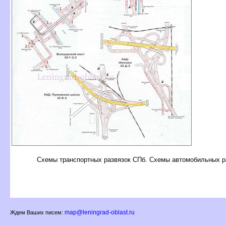
Схемы транспортных развязок СПб. Схемы автомобильных 
map@leningrad-oblast.ru
Ждем Ваших писем: