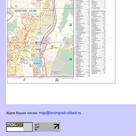
map@leningrad-oblast.ru
Ждем Ваших писем: