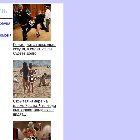
нь
ербура
 домо
Ролик длится несколько
секунд, а смеяться вы
удете долго
Скрытая камера на
пляже Крыма: Что люди
ытворяют, когда их не
идят...